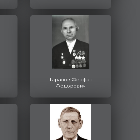
Таранов Феофан
Фёдорович